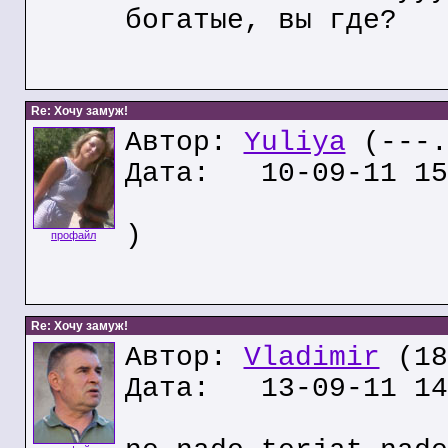
богатые, вы где?
Re: Хочу замуж!
Автор:
Yuliya
(---.
Дата: 10-09-11 15
)
профайл
Re: Хочу замуж!
Автор:
Vladimir
(18
Дата: 13-09-11 14