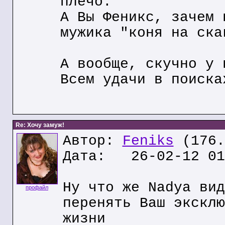
плечо.
А Вы Феникс, зачем 
мужика "коня на ска
А вообще, скучно у 
Всем удачи в поиска
Re: Хочу замуж!
Автор:
Feniks
(176.
Дата: 26-02-12 01
Ну что же Nadya вид
профайл
перенять Ваш эксклю
жизни