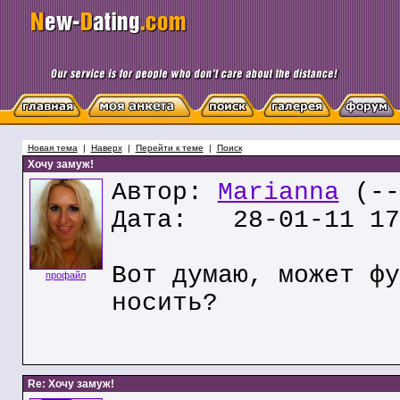
Новая тема
|
Наверх
|
Перейти к теме
|
Поиск
Хочу замуж!
Автор:
Marianna
(--
Дата: 28-01-11 17
Вот думаю, может фу
профайл
носить?
Re: Хочу замуж!