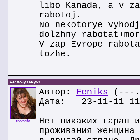
libo Kanada, a v za
rabotoj.
No nekotorye vyhodj
dolzhny rabotat+mor
V zap Evrope rabota
tozhe.
Re: Хочу замуж!
Автор:
Feniks
(---.
Дата: 23-11-11 11
Нет никаких гаранти
профайл
проживания женщина 