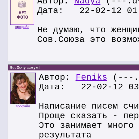
Автор:
Nadya
(---.dy
Дата: 22-02-12 01
профайл
Не думаю, что женщи
Сов.Союза это возмо
Re: Хочу замуж!
Автор:
Feniks
(---.
Дата: 22-02-12 03
Написание писем счи
профайл
Проще сказать - пер
Это занимает много 
результата