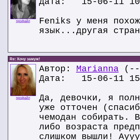
Дата: 15-06-11 10
Feniks у меня похож
профайл
язык...другая стран
Re: Хочу замуж!
Автор:
Marianna
(--
Дата: 15-06-11 15
Да, девочки, я полн
профайл
уже отточен (спасиб
чемодан собирать. В
либо возраста предп
слишком вышли! Аууу