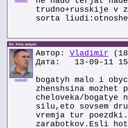
ne nado terjat nade
профайл
trudno+russkije v z
sorta liudi:otnoshe
Re: Хочу замуж!
Автор:
Vladimir
(18
Дата: 13-09-11 15
bogatyh malo i obyc
профайл
zhenshsina mozhet p
cheloveka/bogatye n
silu,eto sovsem dru
vremja tur poezdki.
zarabotkov.Esli hot