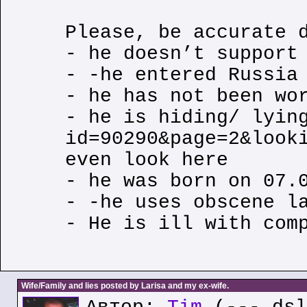
Please, be accurate 
- he doesn’t support
- -he entered Russia
- he has not been wo
- he is hiding/ lyin
id=90290&page=2&look
even look here
- he was born on 07.
- -he uses obscene l
- He is ill with com
Wife/Family and lies posted by Larisa and my ex-wife.