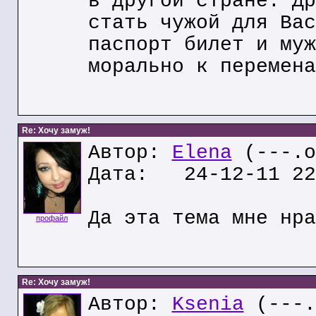
в другой стране. Др
стать чужой для Вас
паспорт билет и муж
морально к перемена
Re: Хочу замуж!
Автор:
Elena
(---.o
Дата: 24-12-11 22
Да эта тема мне нра
профайл
Re: Хочу замуж!
Автор:
Ksenia
(---.