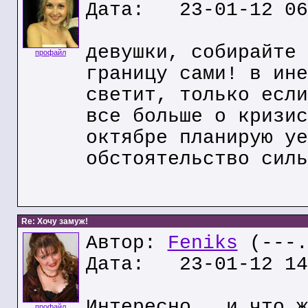
Дата: 23-01-12 06
девушки, собирайте 
профайл
границу сами! в ине
светит, только если
все больше о кризис
октябре планирую уе
обстоятельство силь
Re: Хочу замуж!
Автор:
Feniks
(---.
Дата: 23-01-12 14
Интересно , и что ж
профайл