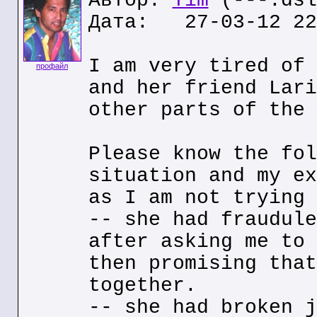
Автор:
Tim
(---.dsl
Дата: 27-03-12 22
I am very tired of 
профайл
and her friend Lari
other parts of the 
Please know the fol
situation and my ex
as I am not trying 
-- she had fraudule
after asking me to 
then promising that
together.
-- she had broken j