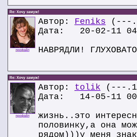
Re: Хочу замуж!
Автор:
Feniks
(---.
Дата: 20-02-11 04
НАВРЯДЛИ! ГЛУХОВАТО
профайл
Re: Хочу замуж!
Автор:
tolik
(---.1
Дата: 14-05-11 00
жизнь..это интересн
профайл
половинку,а она мож
рядом)))у меня знак