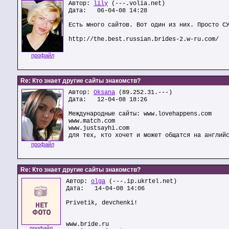
Автор:
lily
(---.volia.net)
Дата: 06-04-08 14:28
Есть много сайтов. Вот один из них. Просто С
http://the.best.russian.brides-2.w-ru.com/
профайл
Re: Кто знает другие сайты знакомств?
Автор:
Oksana
(89.252.31.---)
Дата: 12-04-08 18:26
Международные сайты: www.lovehappens.com
www.match.com
www.justsayhi.cоm
для тех, кто хочет и может общатся на англий
профайл
Re: Кто знает другие сайты знакомств?
Автор:
olga
(---.ip.ukrtel.net)
Дата: 14-04-08 14:06
Privetik, devchenki!
www.bride.ru
профайл