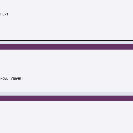
УПЕР!
ском. Удачи!