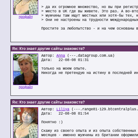
> да их огромное множество, но вы при регист
> место в UK где вы живете. Это раз. А во-вт
> мужчины там ищут местных или хотя-бы тех, 
профайл
> Они не настроены на трудности международны
Простите за любопытство - и на чем основаны 
Re: Кто знает другие сайты знакомств?
Автор:
Anna
(---.datagroup.com.ua)
Дата: 22-08-08 01:31
только на моем опыте.
Никогда не претендую на истину в последней и
профайл
Re: Кто знает другие сайты знакомств?
Автор:
Liliya
(---.range81-129.btcentralplus
Дата: 22-08-08 01:54
Понятно :)
Скажу из своего опыта и из опыта собственных
месяцев - именно мужчины из британии оформил