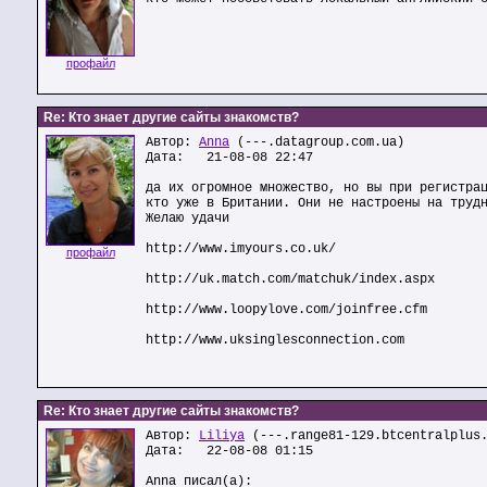
профайл
Re: Кто знает другие сайты знакомств?
Автор:
Anna
(---.datagroup.com.ua)
Дата: 21-08-08 22:47
да их огромное множество, но вы при регистра
кто уже в Британии. Они не настроены на труд
Желаю удачи
http://www.imyours.co.uk/
профайл
http://uk.match.com/matchuk/index.aspx
http://www.loopylove.com/joinfree.cfm
http://www.uksinglesconnection.com
Re: Кто знает другие сайты знакомств?
Автор:
Liliya
(---.range81-129.btcentralplus
Дата: 22-08-08 01:15
Anna писал(а):