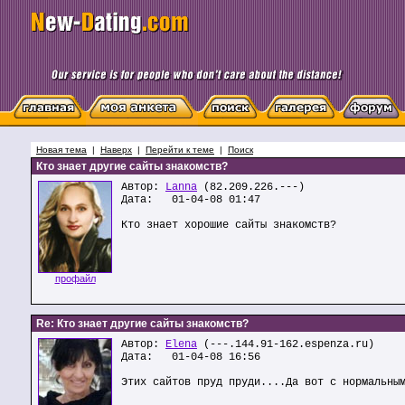
Новая тема
|
Наверх
|
Перейти к теме
|
Поиск
Кто знает другие сайты знакомств?
Автор:
Lanna
(82.209.226.---)
Дата: 01-04-08 01:47
Кто знает хорошие сайты знакомств?
профайл
Re: Кто знает другие сайты знакомств?
Автор:
Elena
(---.144.91-162.espenza.ru)
Дата: 01-04-08 16:56
Этих сайтов пруд пруди....Да вот c нормальны