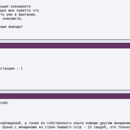
рации указываете
орых мне кажется что
кто уже в Британии.
х знакомств.
ваши выводы?
нстанции :-)
.com)
 наблюдений, а также из собственного опыта помощи другим женщина
и браки с женщинами из стран бывшего ссср - 15 свадеб, это тольк