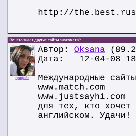
http://the.best.rus
Re: Кто знает другие сайты знакомств?
Автор:
Oksana
(89.2
Дата: 12-04-08 18
Международные сайты
профайл
www.match.com
www.justsayhi.cоm
для тех, кто хочет 
английском. Удачи!