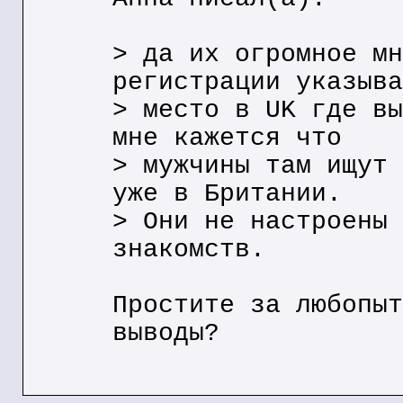
> да их огромное мн
регистрации указыва
> место в UK где вы
мне кажется что
> мужчины там ищут 
уже в Британии.
> Они не настроены 
знакомств.
Простите за любопыт
выводы?