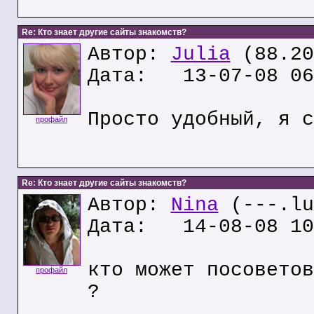
Re: Кто знает другие сайты знакомств?
Автор:
Julia
(88.20
Дата: 13-07-08 06
Просто удобный, я с
профайл
Re: Кто знает другие сайты знакомств?
Автор:
Nina
(---.lu
Дата: 14-08-08 10
кто может посоветов
профайл
?