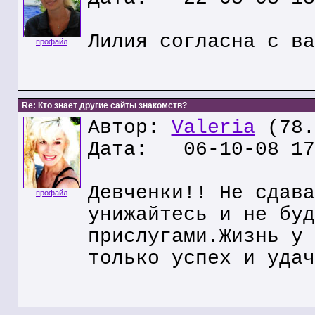
Лилия согласна с ва
профайл
Re: Кто знает другие сайты знакомств?
Автор:
Valeria
(78.
Дата: 06-10-08 17
Девченки!! Не сдава
профайл
унижайтесь и не буд
прислугами.Жизнь у 
только успех и удач