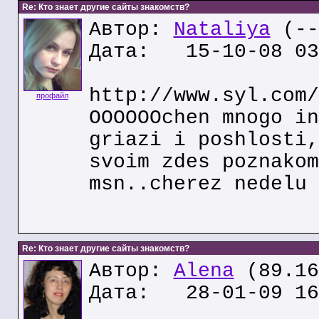
Re: Кто знает другие сайты знакомств?
Автор:
Nataliya
(--
Дата: 15-10-08 03
http://www.syl.com/
профайл
OOOOOOchen mnogo in
griazi i poshlosti,
svoim zdes poznakom
msn..cherez nedelu 
Re: Кто знает другие сайты знакомств?
Автор:
Alena
(89.16
Дата: 28-01-09 16