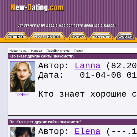
Новая тема
|
Наверх
|
Перейти к теме
|
Поиск
Кто знает другие сайты знакомств?
Автор:
Lanna
(82.20
Дата: 01-04-08 01
Кто знает хорошие с
профайл
Re: Кто знает другие сайты знакомств?
Автор:
Elena
(---.1