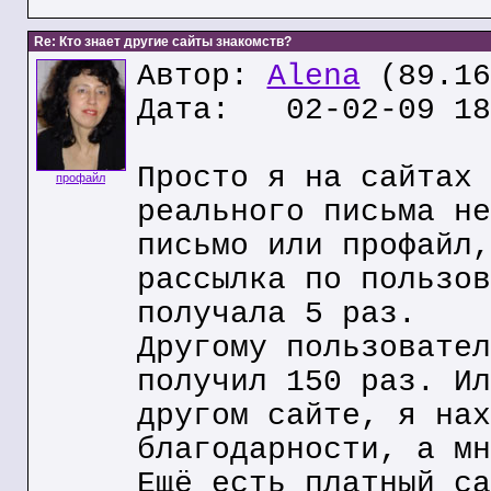
Re: Кто знает другие сайты знакомств?
Автор:
Alena
(89.16
Дата: 02-02-09 18
Просто я на сайтах 
профайл
реального письма не
письмо или профайл,
рассылка по пользов
получала 5 раз.
Другому пользовател
получил 150 раз. Ил
другом сайте, я нах
благодарности, а мн
Ещё есть платный са