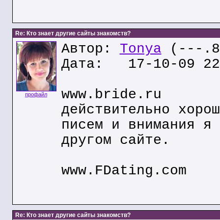
Re: Кто знает другие сайты знакомств?
Автор:
Tonya
(---.8
Дата: 17-10-09 22
www.bride.ru
профайл
действительно хорош
писем и внимания я 
другом сайте.
www.FDating.com
Re: Кто знает другие сайты знакомств?