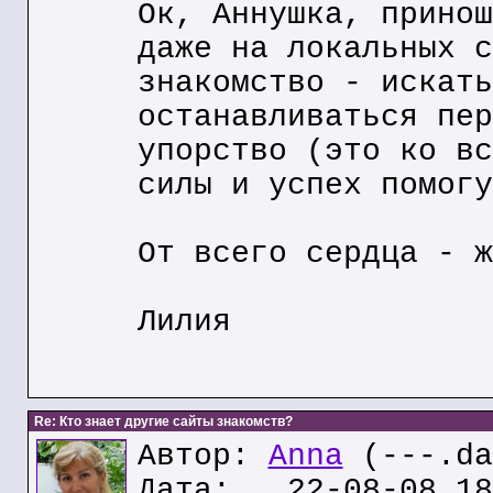
Ок, Аннушка, принош
даже на локальных с
знакомство - искать
останавливаться пер
упорство (это ко вс
силы и успех помогу
От всего сердца - ж
Лилия
Re: Кто знает другие сайты знакомств?
Автор:
Anna
(---.da
Дата: 22-08-08 18