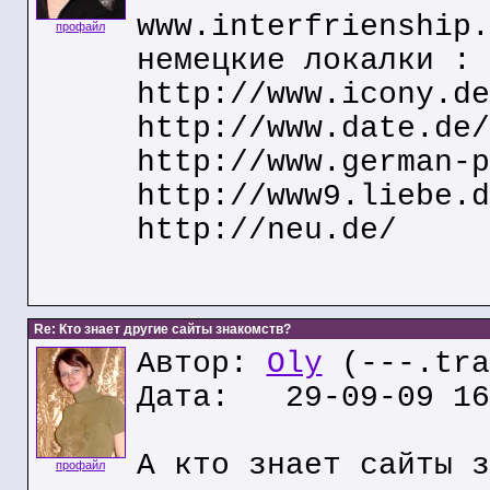
www.interfrienship.
профайл
немецкие локалки : 
http://www.icony.de
http://www.date.de/
http://www.german-p
http://www9.liebe.d
http://neu.de/
Re: Кто знает другие сайты знакомств?
Автор:
Oly
(---.tra
Дата: 29-09-09 16
А кто знает сайты з
профайл