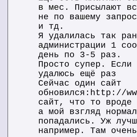
в мес. Присылают вс
не по вашему запрос
и тд.
Я удалилась так ран
администрации 1 соо
день по 3-5 раз.
Просто супер. Если 
удалюсь ещё раз
Сейчас один сайт
обновился:http://ww
сайт, что то вроде 
а мой взгляд нормал
попадались. Уж лучш
например. Там очень