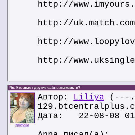
http://www.imyours.
http://uk.match.com
http://www.loopylov
http://www.uksingle
Re: Кто знает другие сайты знакомств?
Автор:
Liliya
(---.
129.btcentralplus.c
Дата: 22-08-08 01
профайл
Anna писал(а):