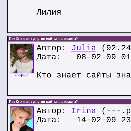
Лилия
Re: Кто знает другие сайты знакомств?
Автор:
Julia
(92.24
Дата: 08-02-09 01
Кто знает сайты зна
профайл
Re: Кто знает другие сайты знакомств?
Автор:
Irina
(---.p
Дата: 14-02-09 23