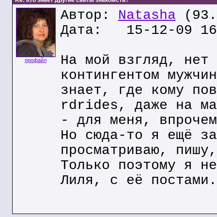
Re: Кто знает другие сайты знакомств?
Автор:
Natasha
(93.
Дата: 15-12-09 16
На мой взгляд, нет 
профайл
контингентом мужчин
знает, где кому пов
rdrides, даже на ма
- для меня, впрочем
Но сюда-то я ещё за
просматриваю, пишу,
Только поэтому я не
Лиля, с её постами.