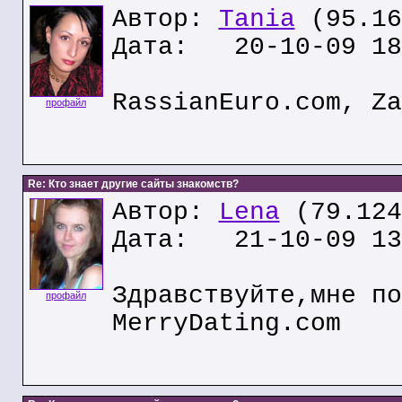
Автор:
Tania
(95.16
Дата: 20-10-09 18
RassianEuro.com, Za
профайл
Re: Кто знает другие сайты знакомств?
Автор:
Lena
(79.124
Дата: 21-10-09 13
Здравствуйте,мне по
профайл
MerryDating.com