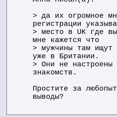
> да их огромное мн
регистрации указыва
> место в UK где вы
мне кажется что
> мужчины там ищут 
уже в Британии.
> Они не настроены 
знакомств.
Простите за любопыт
выводы?