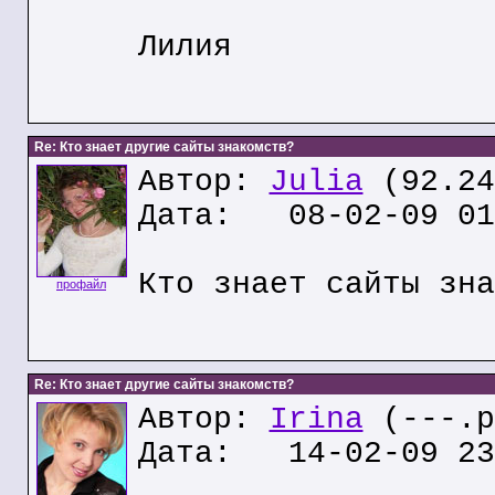
Лилия
Re: Кто знает другие сайты знакомств?
Автор:
Julia
(92.24
Дата: 08-02-09 01
Кто знает сайты зна
профайл
Re: Кто знает другие сайты знакомств?
Автор:
Irina
(---.p
Дата: 14-02-09 23