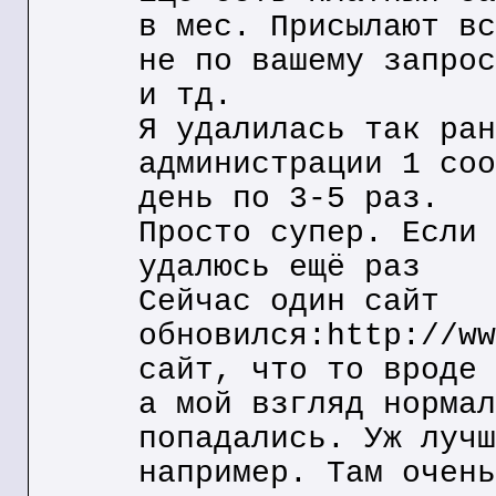
в мес. Присылают вс
не по вашему запрос
и тд.
Я удалилась так ран
администрации 1 соо
день по 3-5 раз.
Просто супер. Если 
удалюсь ещё раз
Сейчас один сайт
обновился:http://ww
сайт, что то вроде 
а мой взгляд нормал
попадались. Уж лучш
например. Там очень