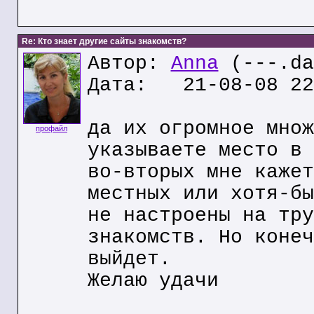
Re: Кто знает другие сайты знакомств?
Автор:
Anna
(---.da
Дата: 21-08-08 22
да их огромное множ
профайл
указываете место в 
во-вторых мне кажет
местных или хотя-бы
не настроены на тру
знакомств. Но конеч
выйдет.
Желаю удачи