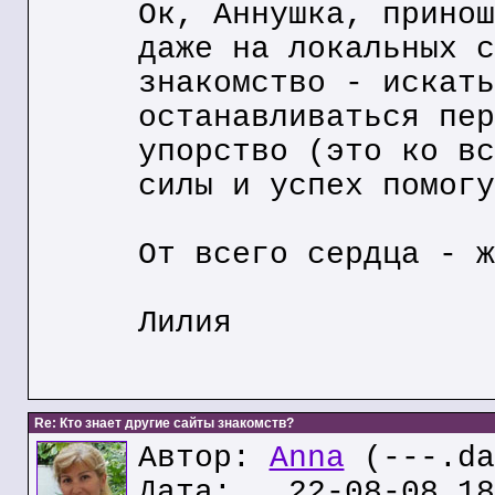
Ок, Аннушка, принош
даже на локальных с
знакомство - искать
останавливаться пер
упорство (это ко вс
силы и успех помогу
От всего сердца - ж
Лилия
Re: Кто знает другие сайты знакомств?
Автор:
Anna
(---.da
Дата: 22-08-08 18