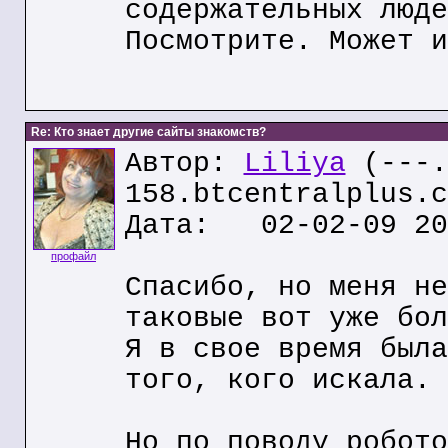
содержательных люде
Посмотрите. Может и
Re: Кто знает другие сайты знакомств?
Автор:
Liliya
(---.
158.btcentralplus.c
Дата: 02-02-09 20
профайл
Спасибо, но меня не
таковые вот уже бол
Я в свое время была
того, кого искала.
Но по поводу робото