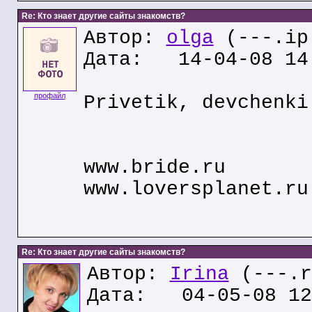
Re: Кто знает другие сайты знакомств?
Автор:
olga
(---.ip
Дата: 14-04-08 14
профайл
Privetik, devchenki
www.bride.ru
www.loversplanet.ru
Re: Кто знает другие сайты знакомств?
Автор:
Irina
(---.r
Дата: 04-05-08 12