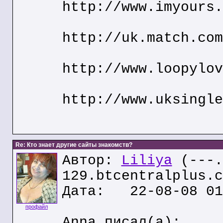
http://www.imyours.
http://uk.match.com
http://www.loopylov
http://www.uksingle
Re: Кто знает другие сайты знакомств?
Автор:
Liliya
(---.
129.btcentralplus.c
Дата: 22-08-08 01
профайл
Anna писал(а):