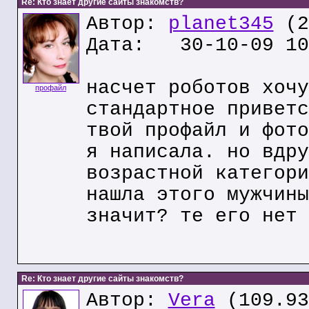
Re: Кто знает другие сайты знакомств?
Автор:
planet345
(2
Дата: 30-10-09 10
насчет роботов хочу
профайл
стандартное приветс
твой профайл и фото
я написала. но вдру
возрастной категори
нашла этого мужчины
значит? те его нет 
Re: Кто знает другие сайты знакомств?
Автор:
Vera
(109.93