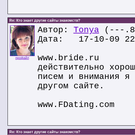
Re: Кто знает другие сайты знакомств?
Автор:
Tonya
(---.8
Дата: 17-10-09 22
www.bride.ru
профайл
действительно хорош
писем и внимания я 
другом сайте.
www.FDating.com
Re: Кто знает другие сайты знакомств?