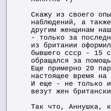
Скажу из своего опы
наблюдений, а также
другим женщинам наш
- только за последн
из британии оформил
бывшего ссср - 15 с
обращался за помощь
Еще примерно 20 пар
настоящее время на 
И еще - не только и
везут жен британски
Так что, Аннушка, к