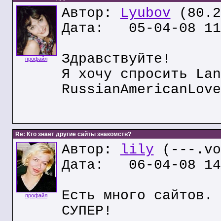
Автор:
Lyubov
(80.2
Дата: 05-04-08 11
Здравствуйте!
профайл
Я хочу спросить Lan
RussianAmericanLove
Re: Кто знает другие сайты знакомств?
Автор:
lily
(---.vo
Дата: 06-04-08 14
Есть много сайтов. 
профайл
СУПЕР!