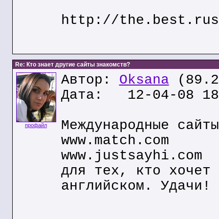
http://the.best.rus
Re: Кто знает другие сайты знакомств?
Автор:
Oksana
(89.2
Дата: 12-04-08 18
Международные сайты
профайл
www.match.com
www.justsayhi.cоm
для тех, кто хочет 
английском. Удачи!