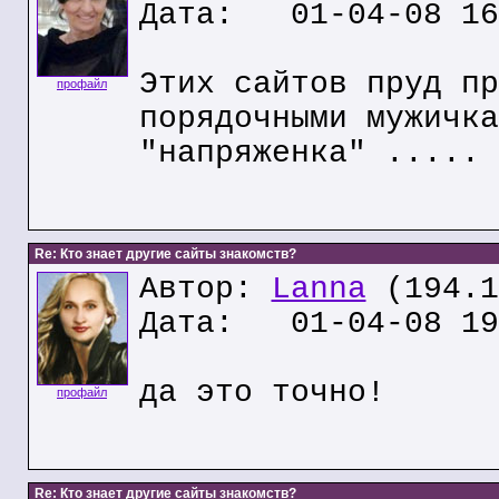
Дата: 01-04-08 16
Этих сайтов пруд пр
профайл
порядочными мужичка
"напряженка" .....
Re: Кто знает другие сайты знакомств?
Автор:
Lanna
(194.1
Дата: 01-04-08 19
да это точно!
профайл
Re: Кто знает другие сайты знакомств?