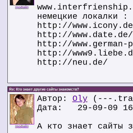
www.interfrienship.
профайл
немецкие локалки : 
http://www.icony.de
http://www.date.de/
http://www.german-p
http://www9.liebe.d
http://neu.de/
Re: Кто знает другие сайты знакомств?
Автор:
Oly
(---.tra
Дата: 29-09-09 16
А кто знает сайты з
профайл