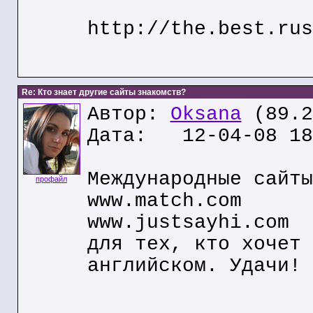
http://the.best.rus
Re: Кто знает другие сайты знакомств?
Автор:
Oksana
(89.2
Дата: 12-04-08 18
Международные сайты
профайл
www.match.com
www.justsayhi.cоm
для тех, кто хочет 
английском. Удачи!