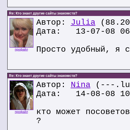
Re: Кто знает другие сайты знакомств?
Автор:
Julia
(88.20
Дата: 13-07-08 06
Просто удобный, я с
профайл
Re: Кто знает другие сайты знакомств?
Автор:
Nina
(---.lu
Дата: 14-08-08 10
кто может посоветов
профайл
?