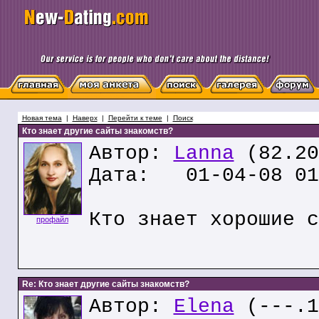
Новая тема
|
Наверх
|
Перейти к теме
|
Поиск
Кто знает другие сайты знакомств?
Автор:
Lanna
(82.20
Дата: 01-04-08 01
Кто знает хорошие с
профайл
Re: Кто знает другие сайты знакомств?
Автор:
Elena
(---.1