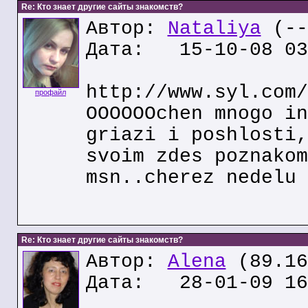
Re: Кто знает другие сайты знакомств?
Автор:
Nataliya
(--
Дата: 15-10-08 03
http://www.syl.com/
профайл
OOOOOOchen mnogo in
griazi i poshlosti,
svoim zdes poznakom
msn..cherez nedelu 
Re: Кто знает другие сайты знакомств?
Автор:
Alena
(89.16
Дата: 28-01-09 16