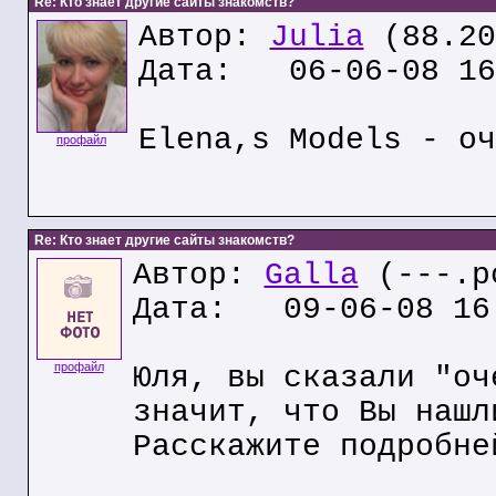
Re: Кто знает другие сайты знакомств?
Автор:
Julia
(88.20
Дата: 06-06-08 16
Elena,s Models - оч
профайл
Re: Кто знает другие сайты знакомств?
Автор:
Galla
(---.p
Дата: 09-06-08 16
профайл
Юля, вы сказали "оч
значит, что Вы нашл
Расскажите подробне