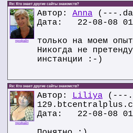
Re: Кто знает другие сайты знакомств?
Автор:
Anna
(---.da
Дата: 22-08-08 01
только на моем опыт
профайл
Никогда не претенду
инстанции :-)
Re: Кто знает другие сайты знакомств?
Автор:
Liliya
(---.
129.btcentralplus.c
Дата: 22-08-08 01
профайл
Понятно :)