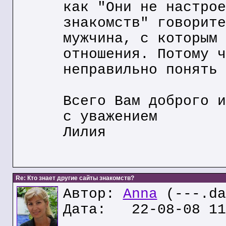
как "Они не настрое
знакомств" говорите
мужчина, с которым 
отношения. Потому ч
неправильно понять 
Всего Вам доброго и
с уважением
Лилия
Re: Кто знает другие сайты знакомств?
Автор:
Anna
(---.da
Дата: 22-08-08 11