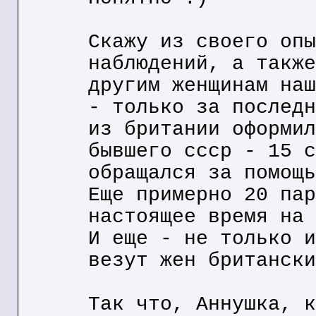
Скажу из своего опы
наблюдений, а также
другим женщинам наш
- только за последн
из британии оформил
бывшего ссср - 15 с
обращался за помощь
Еще примерно 20 пар
настоящее время на 
И еще - не только и
везут жен британски
Так что, Аннушка, к