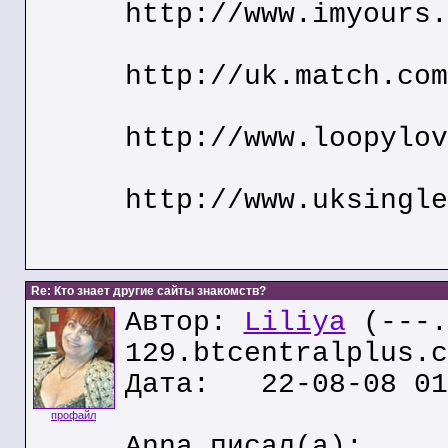
http://www.imyours.
http://uk.match.com
http://www.loopylov
http://www.uksingle
Re: Кто знает другие сайты знакомств?
Автор:
Liliya
(---.
129.btcentralplus.c
Дата: 22-08-08 01
профайл
Anna писал(а):