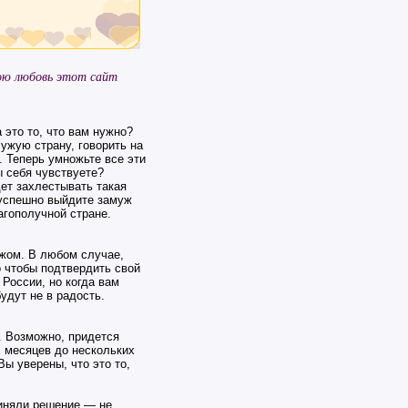
вою любовь этот сайт
это то, что вам нужно?
ужую страну, говорить на
. Теперь умножьте все эти
ы себя чувствуете?
ет захлестывать такая
и успешно выйдите замуж
агополучной стране.
ежом. В любом случае,
о чтобы подтвердить свой
России, но когда вам
удут не в радость.
. Возможно, придется
х месяцев до нескольких
Вы уверены, что это то,
риняли решение — не