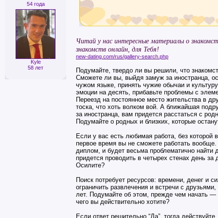
54 года
Читай у нас интересные материалы о знакомст
знакомств онлайн, для Тебя!
new-dating.com/rus/gallery-search.php
Kyle
58 лет
Подумайте, твердо ли вы решили, что знакомс
Сможете ли вы, выйдя замуж за иностранца, ос
чужом языке, принять чужие обычаи и культуру
эмоции на десять, прибавьте проблемы с элем
Переезд на постоянное место жительства в др
тоска, что хоть волком вой. А ближайшая подр
за иностранца, вам придется расстаться с род
Подумайте о родных и близких, которые остану
Если у вас есть любимая работа, без которой 
первое время вы не сможете работать вообще. 
диплом, и будет весьма проблематично найти 
придется проводить в четырех стенах день за 
Осилите?
Поиск потребует ресурсов: времени, денег и с
ограничить развлечения и встречи с друзьями,
лет. Подумайте об этом, прежде чем начать — 
чего вы действительно хотите?
Если ответ решительно “Да”, тогда действуйте