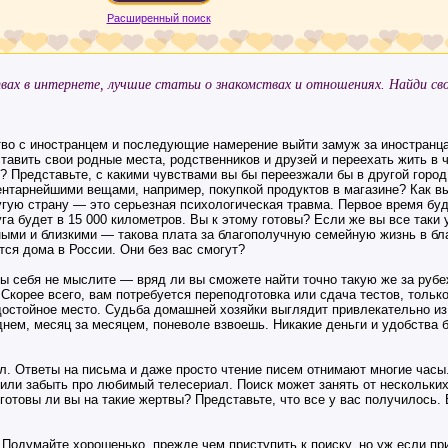
Расширенный поиск
вах в интернете, лучшие статьи о знакомствах и отношениях. Найди с
тво с иностранцем и последующие намерение выйти замуж за иностранца 
тавить свои родные места, родственников и друзей и переехать жить в ч
? Представьте, с какими чувствами вы бы переезжали бы в другой город
ентарнейшими вещами, например, покупкой продуктов в магазине? Как в
угую страну — это серьезная психологическая травма. Первое время буд
уга будет в 15 000 километров. Вы к этому готовы? Если же вы все так
ными и близкими — такова плата за благополучную семейную жизнь в бл
тся дома в России. Они без вас смогут?
вы себя не мыслите — вряд ли вы сможете найти точно такую же за руб
Скорее всего, вам потребуется переподготовка или сдача тестов, тольк
достойное место. Судьба домашней хозяйки выглядит привлекательно из 
днем, месяц за месяцем, поневоле взвоешь. Никакие деньги и удобства б
ил. Ответы на письма и даже просто чтение писем отнимают многие часы
 или забыть про любимый телесериал. Поиск может занять от нескольки
готовы ли вы на такие жертвы? Представьте, что все у вас получилось. 
. Подумайте хорошенько, прежде чем приступить к поиску, но уж если п