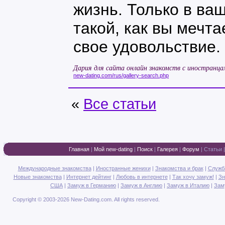
жизнь. Только в ва
такой, как вы мечта
свое удовольствие.
Дария для сайта онлайн знакомств с иностранца
new-dating.com/rus/gallery-search.php
«
Все статьи
Главная
|
Мой new-dating
|
Поиск
|
Галерея
|
Форум
|
Статьи
Международные знакомства
|
Иностранные женихи
|
Знакомства и брак
|
Служб
Новые знакомства
|
Интернет дейтинг
|
Любовь в интернете
|
Так хочу замуж!
|
Зн
США
|
Замуж в Германию
|
Замуж в Англию
|
Замуж в Италию
|
Зам
Copyright © 2003-2026 New-Dating.com. All rights reserved.