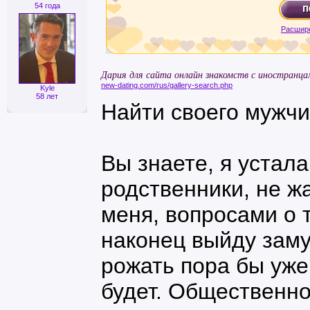
54 года
Расшир
Дария для сайта онлайн знакомств с иностранца
new-dating.com/rus/gallery-search.php
Kyle
58 лет
Найти своего мужчи
Вы знаете, я устал
родственники, не ж
меня, вопросами о т
наконец выйду заму
рожать пора бы уже
будет. Общественно