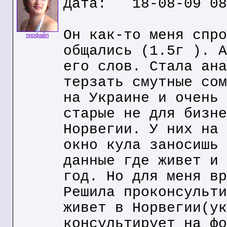
Дата: 18-08-09 08
Он как-то меня спро
профайл
общались (1.5г ). А
его слов. Стала ана
терзать смутные сом
на Украине и очень 
старые не для бизне
Норвегии. У них на 
окно кула заносишь 
данные где живет и 
год. Но для меня вр
Решила проконсульти
живет в Норвегии(ук
консультирует на фо