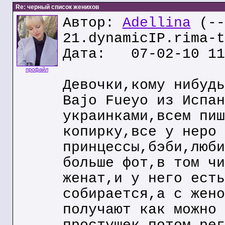
Re: черный список женихов
Автор:
Adellina
(--
21.dynamicIP.rima-t
Дата: 07-02-10 11
профайл
Девочки,кому нибудь
Bajo Fueyo из Испан
украинками,всем пиш
копирку,все у неро 
принцессы,бэби,люби
больше фот,в том чи
женат,и у него есть
собирается,а с жено
получают как можно 