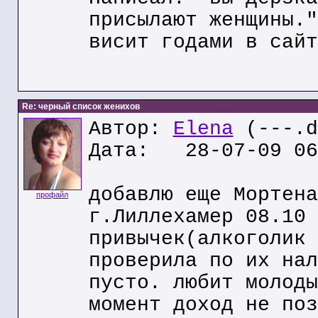
присылают женщины."
висит годами в сайт
Re: черный список женихов
Автор:
Elena
(---.d
Дата: 28-07-09 06
добавлю еще Мортена
профайл
г.Лиллехамер 08.10 
привычек(алкоголик 
проверила по их нал
пусто. любит молоды
момент доход не поз