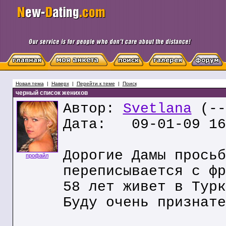
Новая тема
|
Наверх
|
Перейти к теме
|
Поиск
черный список женихов
Автор:
Svetlana
(--
Дата: 09-01-09 16
Дорогие Дамы просьб
профайл
переписывается с фр
58 лет живет в Турк
Буду очень признате