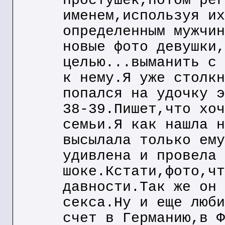
простушек,потом рег
именем,используя их
определенным мужчин
новые фото девушки,
целью...выманить с 
к нему.Я уже столкн
попался на удочку э
38-39.Пишет,что хоч
семьи.Я как нашла н
высылала только ему
удивлена и провела 
шоке.Кстати,фото,чт
давности.Так же он 
секса.Ну и еще люби
счет в Германию,в Ф