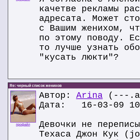
качетве рекламы рас
адресата. Может сто
с Вашим женихом, чт
по этому поводу. Ес
то лучше узнать обо
"кусать люкти"?
Re: черный список женихов
Автор:
Arina
(---.a
Дата: 16-03-09 10
Девочки не переписы
профайл
Техаса Джон Кук (jo