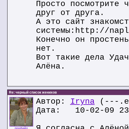
Просто посмотрите ч
друг от друга.
А это сайт знакомст
системы:http://napl
Конечно он простень
нет.
Вот такие дела Удач
Алёна.
Re: черный список женихов
Автор:
Iryna
(---.e
Дата: 10-02-09 23
Я согласна с Алёной
профайл