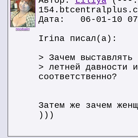
Автор:
Liliya
(---.
154.btcentralplus.c
Дата: 06-01-10 07
профайл
Irina писал(а):
> Зачем выставлять 
> летней давности и
соответственно?
Затем же зачем женщ
)))