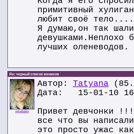
Когда я его спросил
примитивный хулиган
любит своё тело....
Я думаю,он так шали
девушками.Неплохо б
лучших оленеводов.
Re: черный список женихов
Автор:
Tatyana
(85.
Дата: 15-01-10 16
Привет девчонки !!!
профайл
все что вы написали
это просто ужас как