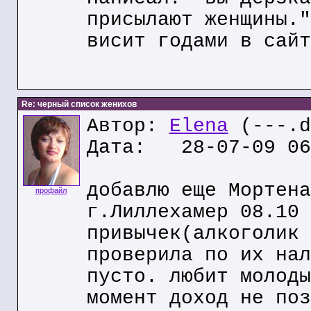
присылают женщины."
висит годами в сайт
Re: черный список женихов
Автор:
Elena
(---.d
Дата: 28-07-09 06
добавлю еще Мортена
профайл
г.Лиллехамер 08.10 
привычек(алкоголик 
проверила по их нал
пусто. любит молоды
момент доход не поз