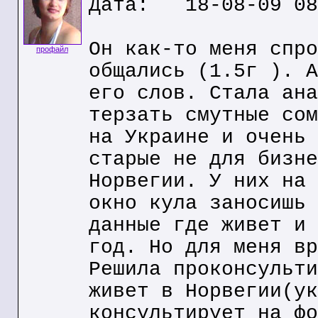
Дата: 18-08-09 08
Он как-то меня спро
профайл
общались (1.5г ). А
его слов. Стала ана
терзать смутные сом
на Украине и очень 
старые не для бизне
Норвегии. У них на 
окно кула заносишь 
данные где живет и 
год. Но для меня вр
Решила проконсульти
живет в Норвегии(ук
консультирует на фо