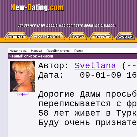
Новая тема
|
Наверх
|
Перейти к теме
|
Поиск
черный список женихов
Автор:
Svetlana
(--
Дата: 09-01-09 16
Дорогие Дамы просьб
профайл
переписывается с фр
58 лет живет в Турк
Буду очень признате