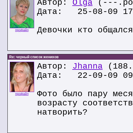
Автор:
Olga
(---.po
Дата: 25-08-09 17
Девочки кто общался
профайл
Re: черный список женихов
Автор:
Jhanna
(188.
Дата: 22-09-09 09
Фото было пару меся
профайл
возрасту соответств
натворить?