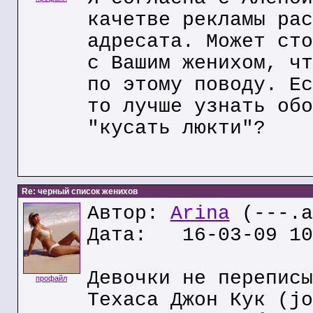
качетве рекламы рас
адресата. Может сто
с Вашим женихом, чт
по этому поводу. Ес
то лучше узнать обо
"кусать люкти"?
Re: черный список женихов
Автор:
Arina
(---.a
Дата: 16-03-09 10
Девочки не переписы
профайл
Техаса Джон Кук (jo