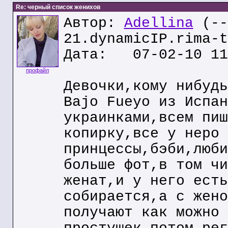
Re: черный список женихов
Автор:
Adellina
(--
21.dynamicIP.rima-t
Дата: 07-02-10 11
профайл
Девочки,кому нибудь
Bajo Fueyo из Испан
украинками,всем пиш
копирку,все у неро 
принцессы,бэби,люби
больше фот,в том чи
женат,и у него есть
собирается,а с жено
получают как можно 