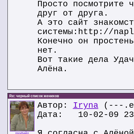
Просто посмотрите ч
друг от друга.
А это сайт знакомст
системы:http://napl
Конечно он простень
нет.
Вот такие дела Удач
Алёна.
Re: черный список женихов
Автор:
Iryna
(---.e
Дата: 10-02-09 23
Я согласна с Алёной
профайл