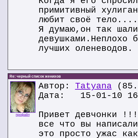
Когда я его спросил
примитивный хулиган
любит своё тело....
Я думаю,он так шали
девушками.Неплохо б
лучших оленеводов.
Re: черный список женихов
Автор:
Tatyana
(85.
Дата: 15-01-10 16
Привет девчонки !!!
профайл
все что вы написали
это просто ужас как