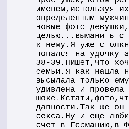
простушек,потом рег
именем,используя их
определенным мужчин
новые фото девушки,
целью...выманить с 
к нему.Я уже столкн
попался на удочку э
38-39.Пишет,что хоч
семьи.Я как нашла н
высылала только ему
удивлена и провела 
шоке.Кстати,фото,чт
давности.Так же он 
секса.Ну и еще люби
счет в Германию,в Ф