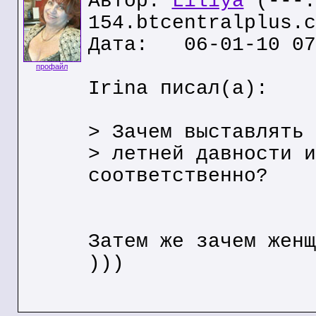
Автор:
Liliya
(---.
154.btcentralplus.c
Дата: 06-01-10 07
профайл
Irina писал(а):
> Зачем выставлять 
> летней давности и
соответственно?
Затем же зачем женщ
)))