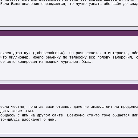
 Если Ваши опасения оправдаются, то лучше узнать обо всём до сва
Техаса Джон Кук (johnbcook1954). Он развлекается в Интернете, об
 что миллионер, моего ребенку по телефону всю голову заморочил, 
все фото копировал из модных журналов. Ужас.
 если честно, почитав ваши отзывы, даже не знаю:стоит ли продолж
удить такие темы.
 общаюсь с ним на другом сайте. Возможно кто-то тоже общается ил
что-нибудь расскажет о нем.