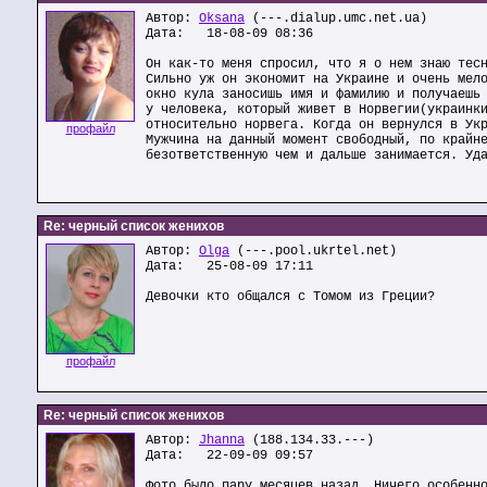
Автор:
Oksana
(---.dialup.umc.net.ua)
Дата: 18-08-09 08:36
Он как-то меня спросил, что я о нем знаю тес
Сильно уж он экономит на Украине и очень мел
окно кула заносишь имя и фамилию и получаешь
у человека, который живет в Норвегии(украинк
относительно норвега. Когда он вернулся в Ук
профайл
Мужчина на данный момент свободный, по крайн
безответственную чем и дальше занимается. Уд
Re: черный список женихов
Автор:
Olga
(---.pool.ukrtel.net)
Дата: 25-08-09 17:11
Девочки кто общался с Томом из Греции?
профайл
Re: черный список женихов
Автор:
Jhanna
(188.134.33.---)
Дата: 22-09-09 09:57
Фото было пару месяцев назад. Ничего особенн