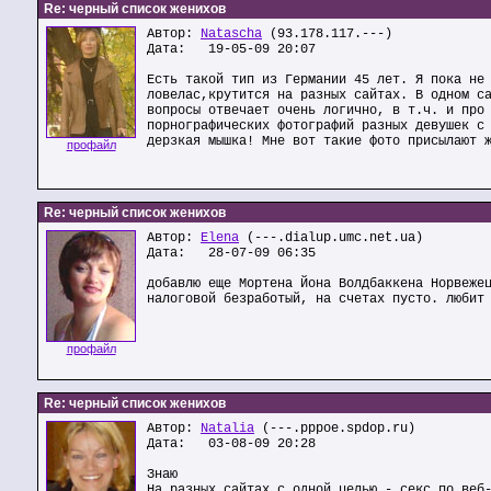
Re: черный список женихов
Автор:
Natascha
(93.178.117.---)
Дата: 19-05-09 20:07
Есть такой тип из Германии 45 лет. Я пока не
ловелас,крутится на разных сайтах. В одном с
вопросы отвечает очень логично, в т.ч. и про
порнографических фотографий разных девушек с
дерзкая мышка! Мне вот такие фото присылают 
профайл
Re: черный список женихов
Автор:
Elena
(---.dialup.umc.net.ua)
Дата: 28-07-09 06:35
добавлю еще Мортена Йона Волдбаккена Норвеже
налоговой безработый, на счетах пусто. любит
профайл
Re: черный список женихов
Автор:
Natalia
(---.pppoe.spdop.ru)
Дата: 03-08-09 20:28
Знаю
На разных сайтах с одной целью - секс по веб