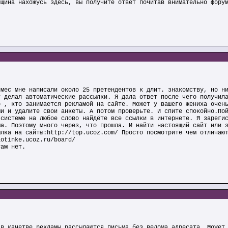
нщина нахожусь здесь, вы получите ответ почитав внимательно фору
 мес мне написали около 25 претендентов к длит. знакомству, но н
т делал автоматические рассылки. Я дала ответ после чего получил
о , кто занимается рекламой на сайте. Может у вашего жениха очен
ми и удалите свои анкеты. А потом проверьте. И спите спокойно.По
 системе на любое слово найдёте все ссылки в интернете. Я зареги
ма. Поэтому много через, что прошла. И найти настоящий сайт или 
ылка на сайты:http://top.ucoz.com/ Просто посмотрите чем отличаю
lotinke.ucoz.ru/board/
там нет.
 в качетве рекламы рассылаются письма без ведома адресата. Может