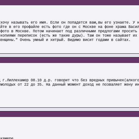
 хочу называть его имя. Если он попадется вам,вы его узнаете. У 
айте в его профайле есть фото где он с Москве на фоне храма Васи
 фото в Москве. Потом начинает под различными предлогами просить
 копиями переписок (есть же такие дуры). Там он тоже называет их
женщины." Очень умный и хитрый. Видимо висит годами в сайтах.
ц г.Лиллехамер 08.10 д.р. говорит что без вредных привычек(алког
 молодых от 22 до 35. На данный момент доход не позваляет жену и
-камере.