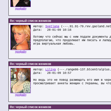
профайл
Re: черный список женихов
Автор:
Svetlana
(---.91.91-79.rev.gaoland.ne
Дата: 28-01-09 10:16
Потому что сейчас мы с ним подали документы 
предполагаю, что продолжает им писать и лапш
игра виртуальная любовь.
профайл
Re: черный список женихов
Автор:
Liliya
(---.range86-137.btcentralplus
Дата: 28-01-09 10:57
Но ведь это не повод размещать его имя в чер
просматривает анкеты женщин с Украины, вы чт
профайл
Re: черный список женихов