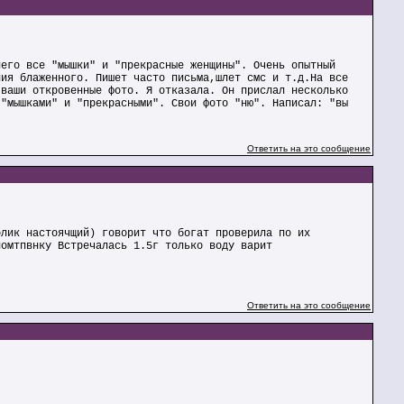
него все "мышки" и "прекрасные женщины". Очень опытный
лия блаженного. Пишет часто письма,шлет смс и т.д.На все
 ваши откровенные фото. Я отказала. Он прислал несколько
 "мышками" и "прекрасными". Свои фото "ню". Написал: "вы
Ответить на это сообщение
олик настоячщий) говорит что богат проверила по их
номтпвнку Встречалась 1.5г только воду варит
Ответить на это сообщение