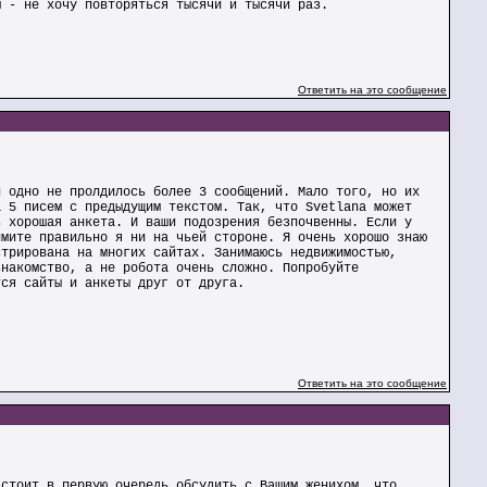
м - не хочу повторяться тысячи и тысячи раз.
Ответить на это сообщение
и одно не пролдилось более 3 сообщений. Мало того, но их
а 5 писем с предыдущим текстом. Так, что Svetlana может
ь хорошая анкета. И ваши подозрения безпочвенны. Если у
ймите правильно я ни на чьей стороне. Я очень хорошо знаю
стрирована на многих сайтах. Занимаюсь недвижимостью,
знакомство, а не робота очень сложно. Попробуйте
тся сайты и анкеты друг от друга.
Ответить на это сообщение
 стоит в первую очередь обсудить с Вашим женихом, что