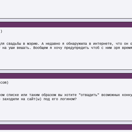
t)
для свадьбы в мэрию. А недавно я обнаружила в интернете, что он 
у на уши вешать. Вообщем я хочу предупредить чтоб с ним зря врем
.com)
ном списке или таким образом вы хотите "отвадить" возможных конк
о заходили на сайт(ы) под его логином?