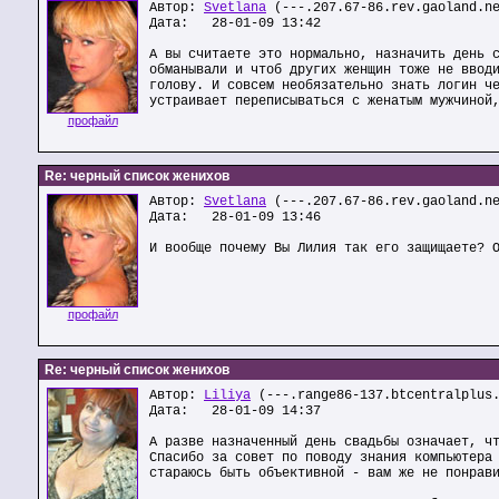
Автор:
Svetlana
(---.207.67-86.rev.gaoland.n
Дата: 28-01-09 13:42
А вы считаете это нормально, назначить день 
обманывали и чтоб других женщин тоже не ввод
голову. И совсем необязательно знать логин ч
устраивает переписываться с женатым мужчиной
профайл
Re: черный список женихов
Автор:
Svetlana
(---.207.67-86.rev.gaoland.n
Дата: 28-01-09 13:46
И вообще почему Вы Лилия так его защищаете? 
профайл
Re: черный список женихов
Автор:
Liliya
(---.range86-137.btcentralplus
Дата: 28-01-09 14:37
А разве назначенный день свадьбы означает, ч
Спасибо за совет по поводу знания компьютера
стараюсь быть объективной - вам же не понрав