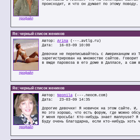
происходит, и что он думает по этому поводу.
профайл
Re: черный список женихов
Автор:
Arina
(---.avtlg.ru)
Дата: 16-03-09 10:00
Девочки не переписывайтесь с Американцем из 
зарегистрирован на множестве сайтов. Говорит
в вмде паровоза в его доме в Далласе, а сам 
профайл
Re: черный список женихов
Автор:
Neonila
(---.neocm.com)
Дата: 23-03-09 14:35
Дорогие девочки! Я новичок на этом сайте. И,
Но это хорошо, что есть форум, где можно обс
У меня просьба! Кто-нибудь знает mannyuse? Я
Буду очень благодарна, если кто-нибудь хоть 
профайл