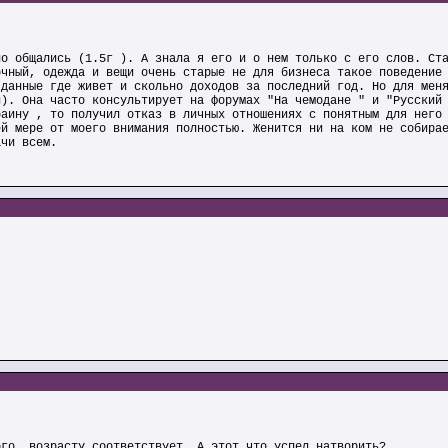
но общались (1.5г ). А знала я его и о нем только с его слов. Ст
очный, одежда и вещи очень старые не для бизнеса такое поведение
 данные где живет и скольно доходов за последний год. Но для мен
и). Она часто консультирует на форумах "На чемодане " и "Русский
раину , то получил отказ в личных отношениях с понятным для него
ей мере от моего внимания полностью. Женится ни на ком не собира
ачи всем.
ого, возрасту соответствует. А этот что успел натворить?