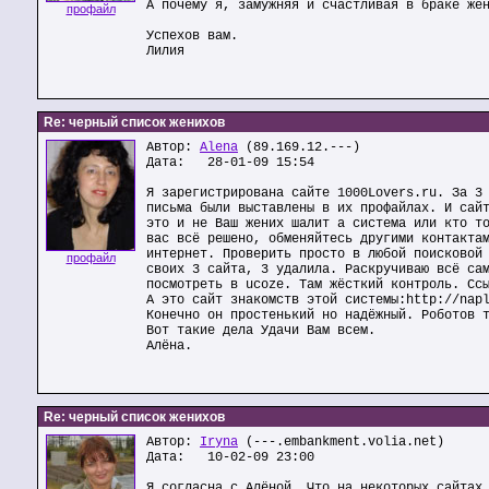
А почему я, замужняя и счастливая в браке же
профайл
Успехов вам.
Лилия
Re: черный список женихов
Автор:
Alena
(89.169.12.---)
Дата: 28-01-09 15:54
Я зарегистрирована сайте 1000Lovers.ru. За 3
письма были выставлены в их профайлах. И сай
это и не Ваш жених шалит а система или кто т
вас всё решено, обменяйтесь другими контакта
интернет. Проверить просто в любой поисковой
профайл
своих 3 сайта, 3 удалила. Раскручиваю всё са
посмотреть в ucoze. Там жёсткий контроль. Сс
А это сайт знакомств этой системы:http://nap
Конечно он простенький но надёжный. Роботов 
Вот такие дела Удачи Вам всем.
Алёна.
Re: черный список женихов
Автор:
Iryna
(---.embankment.volia.net)
Дата: 10-02-09 23:00
Я согласна с Алёной. Что на некоторых сайтах