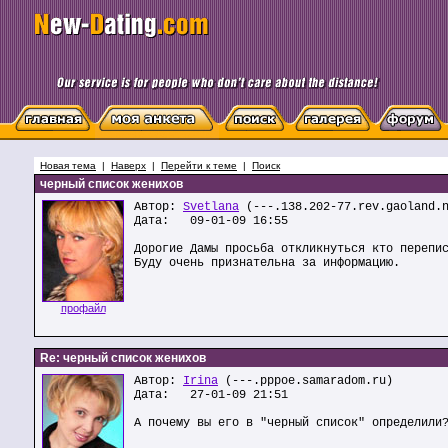
Новая тема
|
Наверх
|
Перейти к теме
|
Поиск
черный список женихов
Автор:
Svetlana
(---.138.202-77.rev.gaoland.
Дата: 09-01-09 16:55
Дорогие Дамы просьба откликнуться кто перепи
Буду очень признательна за информацию.
профайл
Re: черный список женихов
Автор:
Irina
(---.pppoe.samaradom.ru)
Дата: 27-01-09 21:51
А почему вы его в "черный список" определили