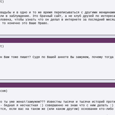
et)
свадьбы и в одно и то же время переписываться с другими женщинам
или в заблуждение. Это брачный сайт, а не клуб друзей по интерес
еловека, чтобы узнать что он делал в интернете за последний меся
, то конечно это Ваше Право.
et)
Он Вам тоже пишет? Судя по Вашей анкете Вы замужем, почему тогда
.com)
то ты уже женат/замужем??? Известны тысячи и тысячи историй прот
 - бедная я несчастная :) совершенно не знаю что с ним делать :)
ится, если вас на таком же (или каком другом) основании кто-либо