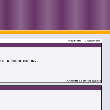
Новая тема
|
Старая тема
нге на севере франции,.
Ответить на это сообщение