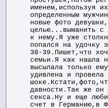
простушек,потом рег
именем,используя их
определенным мужчин
новые фото девушки,
целью...выманить с 
к нему.Я уже столкн
попался на удочку э
38-39.Пишет,что хоч
семьи.Я как нашла н
высылала только ему
удивлена и провела 
шоке.Кстати,фото,чт
давности.Так же он 
секса.Ну и еще люби
счет в Германию,в Ф