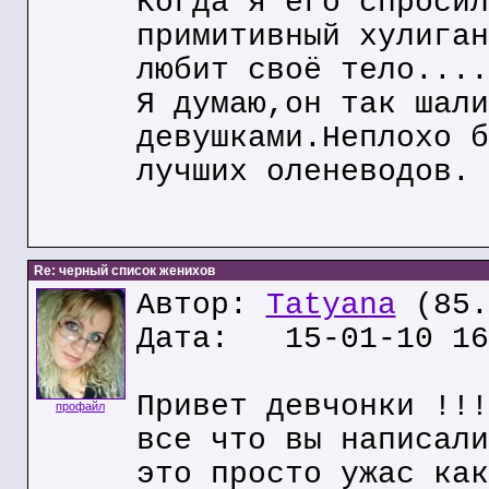
Когда я его спросил
примитивный хулиган
любит своё тело....
Я думаю,он так шали
девушками.Неплохо б
лучших оленеводов.
Re: черный список женихов
Автор:
Tatyana
(85.
Дата: 15-01-10 16
Привет девчонки !!!
профайл
все что вы написали
это просто ужас как