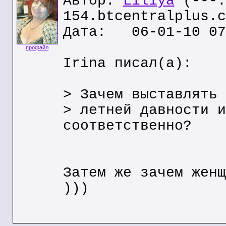
Автор:
Liliya
(---.
154.btcentralplus.c
Дата: 06-01-10 07
профайл
Irina писал(а):
> Зачем выставлять 
> летней давности и
соответственно?
Затем же зачем женщ
)))