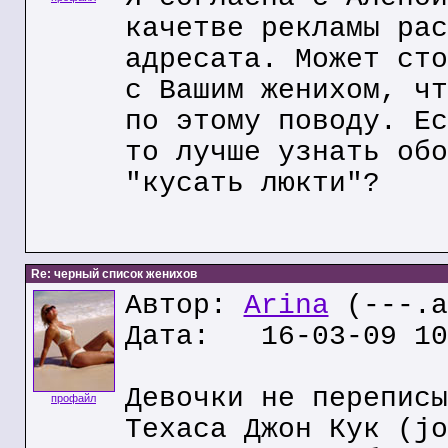
качетве рекламы рас
адресата. Может сто
с Вашим женихом, чт
по этому поводу. Ес
то лучше узнать обо
"кусать люкти"?
Re: черный список женихов
Автор:
Arina
(---.a
Дата: 16-03-09 10
Девочки не переписы
профайл
Техаса Джон Кук (jo