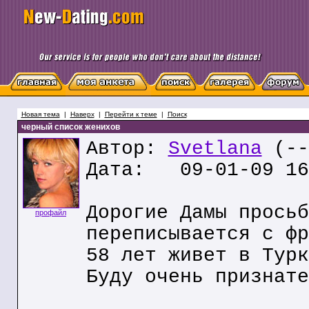
Новая тема
|
Наверх
|
Перейти к теме
|
Поиск
черный список женихов
Автор:
Svetlana
(--
Дата: 09-01-09 16
Дорогие Дамы просьб
профайл
переписывается с фр
58 лет живет в Турк
Буду очень признате