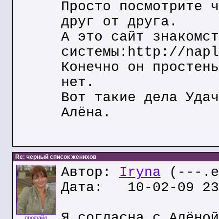
Просто посмотрите ч
друг от друга.
А это сайт знакомст
системы:http://napl
Конечно он простень
нет.
Вот такие дела Удач
Алёна.
Re: черный список женихов
Автор:
Iryna
(---.e
Дата: 10-02-09 23
Я согласна с Алёной
профайл