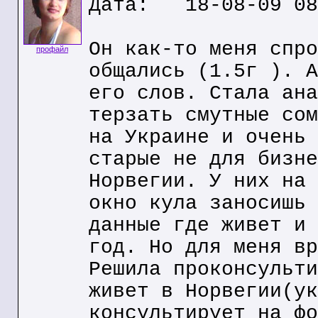
Дата: 18-08-09 08
Он как-то меня спро
профайл
общались (1.5г ). А
его слов. Стала ана
терзать смутные сом
на Украине и очень 
старые не для бизне
Норвегии. У них на 
окно кула заносишь 
данные где живет и 
год. Но для меня вр
Решила проконсульти
живет в Норвегии(ук
консультирует на фо