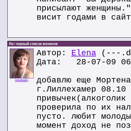
присылают женщины."
висит годами в сайт
Re: черный список женихов
Автор:
Elena
(---.d
Дата: 28-07-09 06
добавлю еще Мортена
профайл
г.Лиллехамер 08.10 
привычек(алкоголик 
проверила по их нал
пусто. любит молоды
момент доход не поз