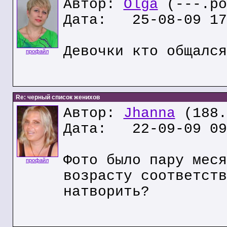
Автор:
Olga
(---.po
Дата: 25-08-09 17
Девочки кто общался
профайл
Re: черный список женихов
Автор:
Jhanna
(188.
Дата: 22-09-09 09
Фото было пару меся
профайл
возрасту соответств
натворить?