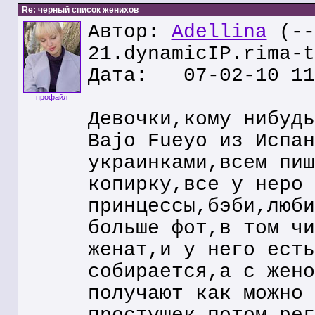
Re: черный список женихов
Автор:
Adellina
(--
21.dynamicIP.rima-t
Дата: 07-02-10 11
профайл
Девочки,кому нибудь
Bajo Fueyo из Испан
украинками,всем пиш
копирку,все у неро 
принцессы,бэби,люби
больше фот,в том чи
женат,и у него есть
собирается,а с жено
получают как можно 