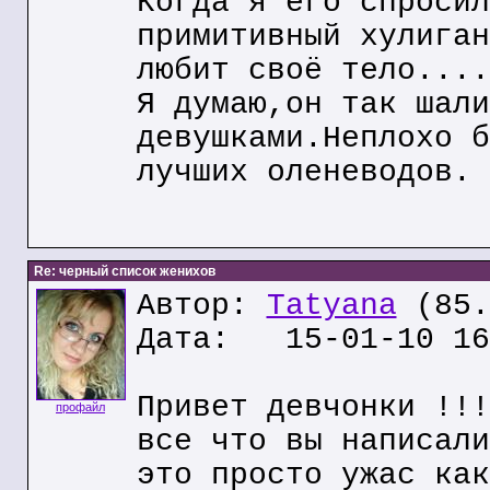
Когда я его спросил
примитивный хулиган
любит своё тело....
Я думаю,он так шали
девушками.Неплохо б
лучших оленеводов.
Re: черный список женихов
Автор:
Tatyana
(85.
Дата: 15-01-10 16
Привет девчонки !!!
профайл
все что вы написали
это просто ужас как