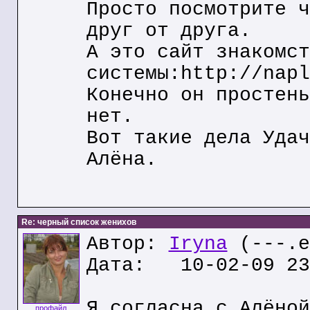
Просто посмотрите ч
друг от друга.
А это сайт знакомст
системы:http://napl
Конечно он простень
нет.
Вот такие дела Удач
Алёна.
Re: черный список женихов
Автор:
Iryna
(---.e
Дата: 10-02-09 23
Я согласна с Алёной
профайл