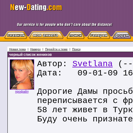
Новая тема
|
Наверх
|
Перейти к теме
|
Поиск
черный список женихов
Автор:
Svetlana
(--
Дата: 09-01-09 16
Дорогие Дамы просьб
профайл
переписывается с фр
58 лет живет в Турк
Буду очень признате