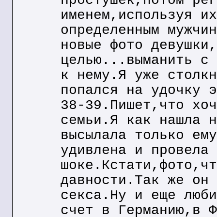
простушек,потом рег
именем,используя их
определенным мужчин
новые фото девушки,
целью...выманить с 
к нему.Я уже столкн
попался на удочку э
38-39.Пишет,что хоч
семьи.Я как нашла н
высылала только ему
удивлена и провела 
шоке.Кстати,фото,чт
давности.Так же он 
секса.Ну и еще люби
счет в Германию,в Ф