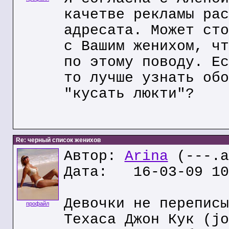
качетве рекламы рас
адресата. Может сто
с Вашим женихом, чт
по этому поводу. Ес
то лучше узнать обо
"кусать люкти"?
Re: черный список женихов
Автор:
Arina
(---.a
Дата: 16-03-09 10
Девочки не переписы
профайл
Техаса Джон Кук (jo