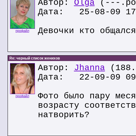
Автор:
Olga
(---.po
Дата: 25-08-09 17
Девочки кто общался
профайл
Re: черный список женихов
Автор:
Jhanna
(188.
Дата: 22-09-09 09
Фото было пару меся
профайл
возрасту соответств
натворить?