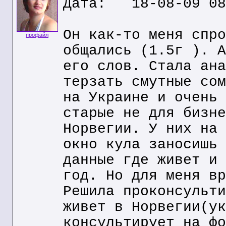
Дата: 18-08-09 08
Он как-то меня спро
профайл
общались (1.5г ). А
его слов. Стала ана
терзать смутные сом
на Украине и очень 
старые не для бизне
Норвегии. У них на 
окно кула заносишь 
данные где живет и 
год. Но для меня вр
Решила проконсульти
живет в Норвегии(ук
консультирует на фо