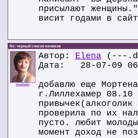
присылают женщины."
висит годами в сайт
Re: черный список женихов
Автор:
Elena
(---.d
Дата: 28-07-09 06
добавлю еще Мортена
профайл
г.Лиллехамер 08.10 
привычек(алкоголик 
проверила по их нал
пусто. любит молоды
момент доход не поз