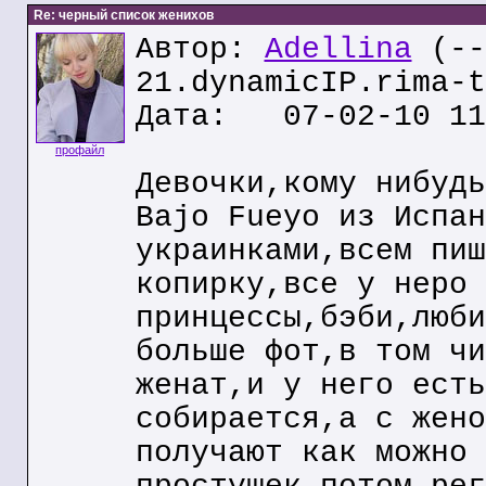
Re: черный список женихов
Автор:
Adellina
(--
21.dynamicIP.rima-t
Дата: 07-02-10 11
профайл
Девочки,кому нибудь
Bajo Fueyo из Испан
украинками,всем пиш
копирку,все у неро 
принцессы,бэби,люби
больше фот,в том чи
женат,и у него есть
собирается,а с жено
получают как можно 