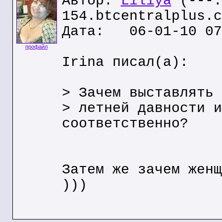
Автор:
Liliya
(---.
154.btcentralplus.c
Дата: 06-01-10 07
профайл
Irina писал(а):
> Зачем выставлять 
> летней давности и
соответственно?
Затем же зачем женщ
)))