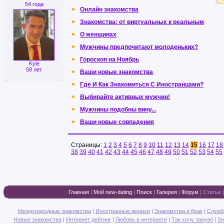
54 года
Онлайн знакомства
Знакомства: от виртуальных к реальным
О женщинах
Мужчины предпочитают молоденьких?
Гороскоп на Ноябрь
Kyle
58 лет
Ваши новые знакомства
Где И Как Знакомиться С Иностранцами?
Выбирайте активных мужчин!
Мужчины подобны вину...
Ваши новые совпадения
Страницы:
1
2
3
4
5
6
7
8
9
10
11
12
13
14
15
16
17
18
38
39
40
41
42
43
44
45
46
47
48
49
50
51
52
53
54
55
Главная
|
Мой new-dating
|
Поиск
|
Галерея
|
Форум
|
Статьи
Международные знакомства
|
Иностранные женихи
|
Знакомства и брак
|
Служб
Новые знакомства
|
Интернет дейтинг
|
Любовь в интернете
|
Так хочу замуж!
|
Зн