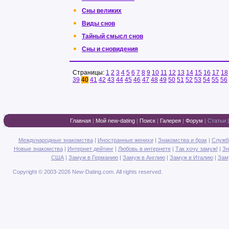
Сны великих
Виды снов
Тайный смысл снов
Cны и сновидения
Страницы:
1
2
3
4
5
6
7
8
9
10
11
12
13
14
15
16
17
18
39
40
41
42
43
44
45
46
47
48
49
50
51
52
53
54
55
56
Главная
|
Мой new-dating
|
Поиск
|
Галерея
|
Форум
|
Статьи
Международные знакомства
|
Иностранные женихи
|
Знакомства и брак
|
Служб
Новые знакомства
|
Интернет дейтинг
|
Любовь в интернете
|
Так хочу замуж!
|
Зн
США
|
Замуж в Германию
|
Замуж в Англию
|
Замуж в Италию
|
Зам
Copyright © 2003-2026 New-Dating.com. All rights reserved.