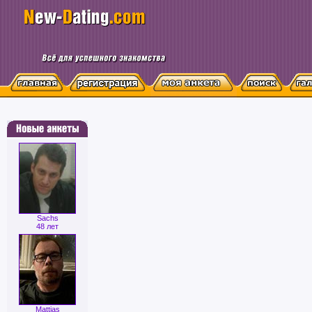
Sachs
48 лет
Mattias