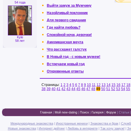
54 года
Выйти замуж за Мужчину
Назойливый поклонник
Для первого свидания
Где найти любовь?
Спокойной ночи, девочки!
Kyle
58 лет
Американская мечта
Что расскажет галстук
В Новый год - с новым мужем!
Встречаем новый год
Откровенные ответы
Страницы:
1
2
3
4
5
6
7
8
9
10
11
12
13
14
15
16
17
18
38
39
40
41
42
43
44
45
46
47
48
49
50
51
52
53
54
55
Главная
|
Мой new-dating
|
Поиск
|
Галерея
|
Форум
|
Статьи
Международные знакомства
|
Иностранные женихи
|
Знакомства и брак
|
Служб
Новые знакомства
|
Интернет дейтинг
|
Любовь в интернете
|
Так хочу замуж!
|
Зн