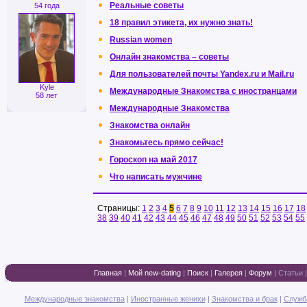
Реальные советы
54 года
18 правил этикета, их нужно знать!
Russian women
Онлайн знакомства – советы
Для пользователей почты Yandex.ru и Mail.ru
Kyle
Международные Знакомства с иностранцами
58 лет
Международные Знакомства
Знакомства онлайн
Знакомьтесь прямо сейчас!
Гороскоп на май 2017
Что написать мужчине
Страницы:
1
2
3
4
5
6
7
8
9
10
11
12
13
14
15
16
17
18
38
39
40
41
42
43
44
45
46
47
48
49
50
51
52
53
54
55
Главная
|
Мой new-dating
|
Поиск
|
Галерея
|
Форум
|
Статьи
Международные знакомства
|
Иностранные женихи
|
Знакомства и брак
|
Служб