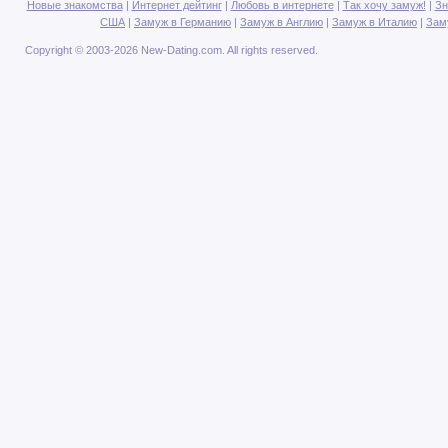
Новые знакомства
|
Интернет дейтинг
|
Любовь в интернете
|
Так хочу замуж!
|
Зн
США
|
Замуж в Германию
|
Замуж в Англию
|
Замуж в Италию
|
Зам
Copyright © 2003-2026 New-Dating.com. All rights reserved.