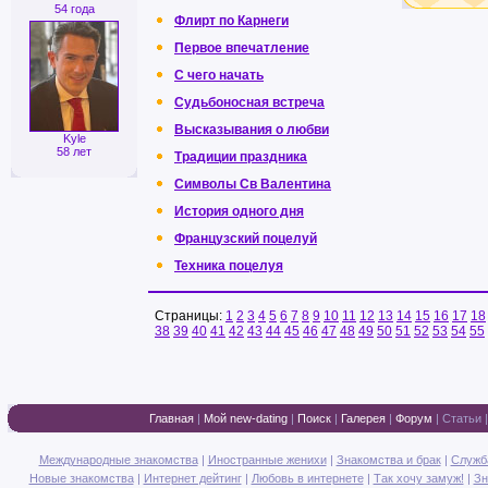
54 года
Флирт по Карнеги
Первое впечатление
C чего начать
Судьбоносная встреча
Высказывания о любви
Kyle
58 лет
Традиции праздника
Символы Св Валентина
История одного дня
Французский поцелуй
Техника поцелуя
Страницы:
1
2
3
4
5
6
7
8
9
10
11
12
13
14
15
16
17
18
38
39
40
41
42
43
44
45
46
47
48
49
50
51
52
53
54
55
Главная
|
Мой new-dating
|
Поиск
|
Галерея
|
Форум
|
Статьи
Международные знакомства
|
Иностранные женихи
|
Знакомства и брак
|
Служб
Новые знакомства
|
Интернет дейтинг
|
Любовь в интернете
|
Так хочу замуж!
|
Зн